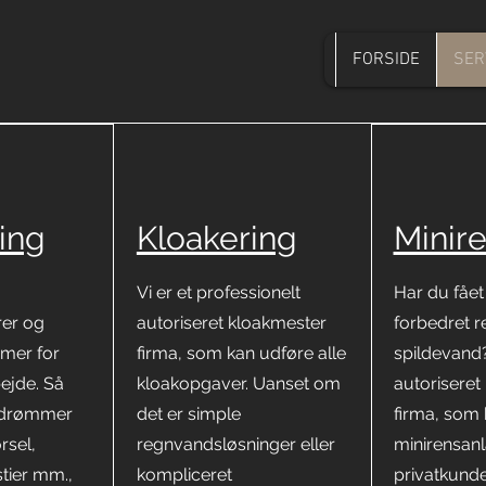
FORSIDE
SER
ing
Kloakering
Minir
Vi er et professionelt
Har du fåe
rer og
autoriseret kloakmester
forbedret r
rmer for
firma, som kan udføre alle
spildevand?
ejde. Så
kloakopgaver. Uanset om
autoriseret
 drømmer
det er simple
firma, som
rsel,
regnvandsløsninger eller
minirensan
stier mm.,
kompliceret
privatkunde