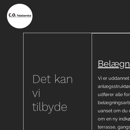
Belægn
Det kan
Vi er uddannet
anlægsstruktø
vi
udfører alle fo
belægningsarb
tilbyde
uanset om du
om en ny indkø
terrasse, gang