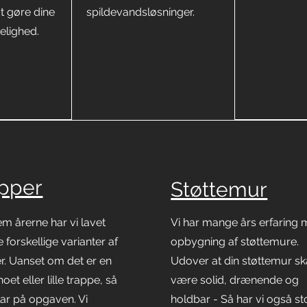
 at gøre dine
spildevandsløsninger.
kelighed.
apper
Støttemur
m årerne har vi lavet
Vi har mange års erfaring
forskellige varianter af
opbygning af støttemure.
r. Uanset om det er en
Udover at din støttemur sk
noet eller lille trappe, så
være solid, drænende og
klar på opgaven. Vi
holdbar - Så har vi også st