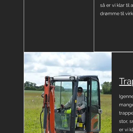
så er vi klar til
drømme til vir
Tr
Igenne
mange 
trappe
stor, s
er vi 