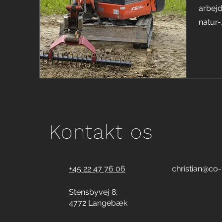
arbejd
natur-
Kontakt os
+45 22 47 76 06
christian@co-
Stensbyvej 8,
4772 Langebæk