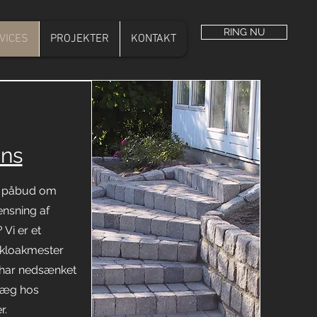
RING NU
VICES
PROJEKTER
KONTAKT
ens
t påbud om
ensning af
 Vi er et
 kloakmester
 har nedsænket
læg hos
r.