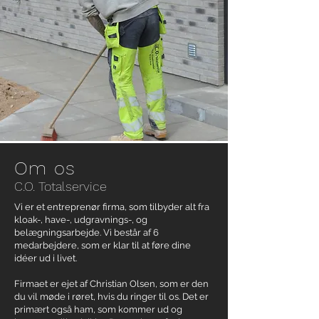
Om os
C.O. Totalservice
Vi er et entreprenør firma, som tilbyder alt fra
kloak-, have-, udgravnings-, og
belægningsarbejde. Vi består af 6
medarbejdere, som er klar til at føre dine
idéer ud i livet.
Firmaet er ejet af Christian Olsen, som er den
du vil møde i røret, hvis du ringer til os. Det er
primært også ham, som kommer ud og